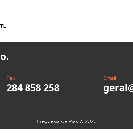
OTL
o.
Fax
Email
284 858 258
geral
Freguesia de Pias ©
2026