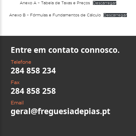
Anexo A – Tabela de Taxas e Preços
Descarregar
Anexo B – Fórmulas e Fundamentos de Cálculo
Descarregar
Entre em contato connosco.
Telefone
284 858 234
Fax
284 858 258
Email
geral@freguesiadepias.pt