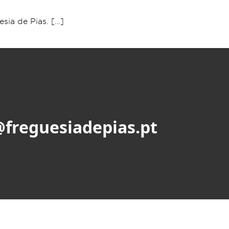
sia de Pias. [
…
]
@freguesiadepias.pt