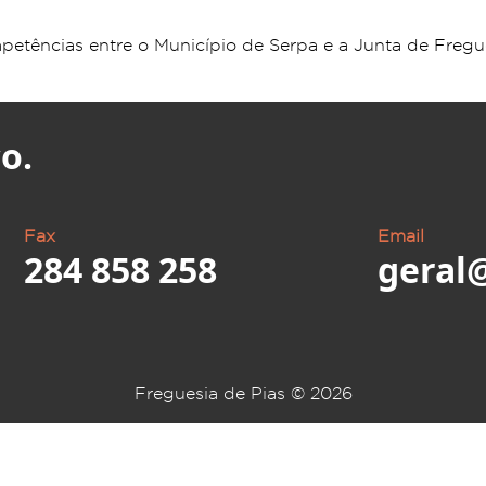
etências entre o Município de Serpa e a Junta de Fregue
o.
Fax
Email
284 858 258
geral
Freguesia de Pias ©
2026