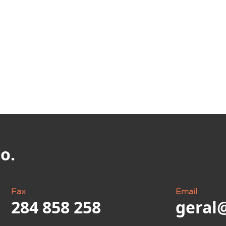
o.
Fax
Email
284 858 258
geral