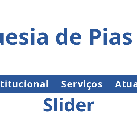
esia de Pias
titucional
Serviços
Atua
Slider