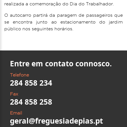
realizada a comemoração do Dia do Trabalhador.
O autocarro partirá da paragem de passageiros que
se encontra junto ao estacionamento do jardim
público nos seguintes horários.
Entre em contato connosco.
Telefone
284 858 234
Fax
284 858 258
Email
geral@freguesiadepias.pt