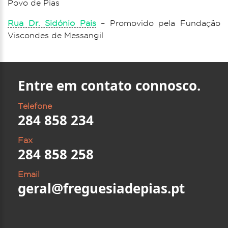
Povo de Pias
Rua Dr. Sidónio Pais
– Promovido pela Fundação
Viscondes de Messangil
Entre em contato connosco.
Telefone
284 858 234
Fax
284 858 258
Email
geral@freguesiadepias.pt