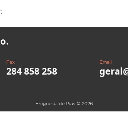
1)
o.
Fax
Email
284 858 258
geral
Freguesia de Pias ©
2026