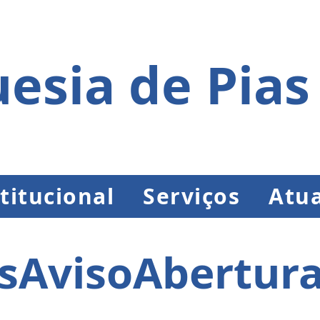
esia de Pias
titucional
Serviços
Atua
sAvisoAbertura