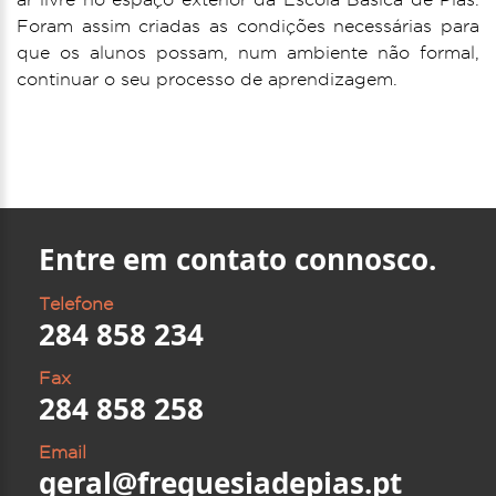
Foram assim criadas as condições necessárias para
que os alunos possam, num ambiente não formal,
continuar o seu processo de aprendizagem.
Entre em contato connosco.
Telefone
284 858 234
Fax
284 858 258
Email
geral@freguesiadepias.pt