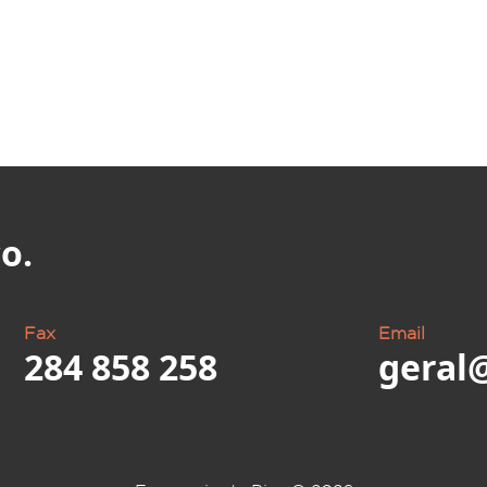
o.
Fax
Email
284 858 258
geral