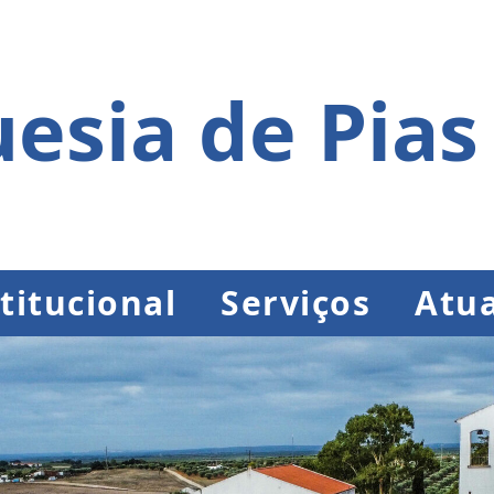
esia de Pias
titucional
Serviços
Atua