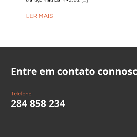
o artigo matricial n.º 2753. […]
LER MAIS
Entre em contato connosc
Telefone
284 858 234