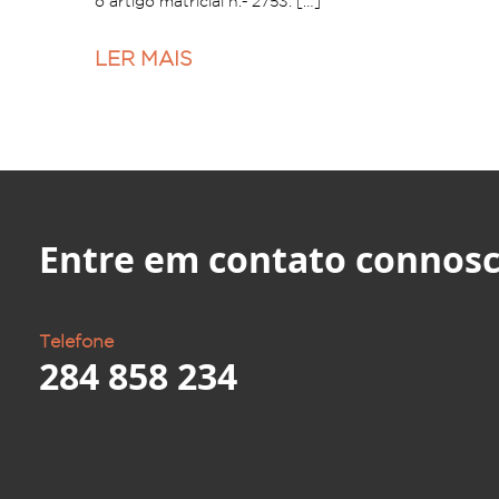
o artigo matricial n.º 2753. […]
LER MAIS
Entre em contato connosc
Telefone
284 858 234