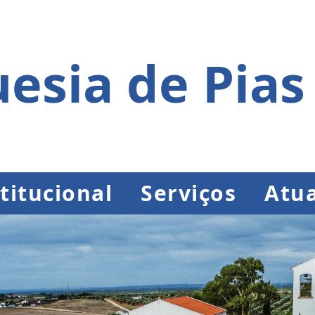
esia de Pias
titucional
Serviços
Atua