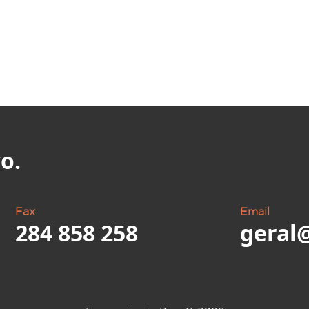
o.
Fax
Email
284 858 258
geral