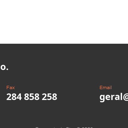
o.
Fax
Email
284 858 258
geral