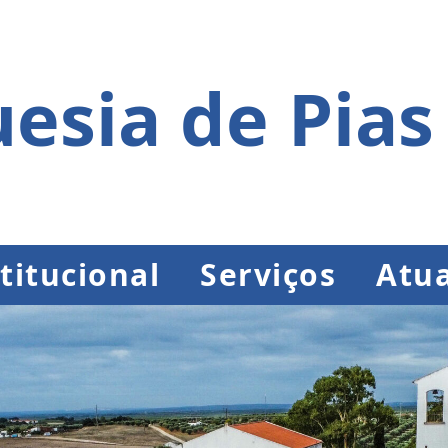
esia de Pias
titucional
Serviços
Atua