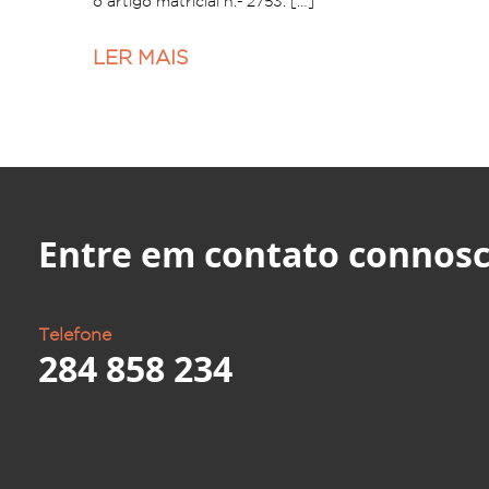
o artigo matricial n.º 2753. […]
LER MAIS
Entre em contato connosc
Telefone
284 858 234