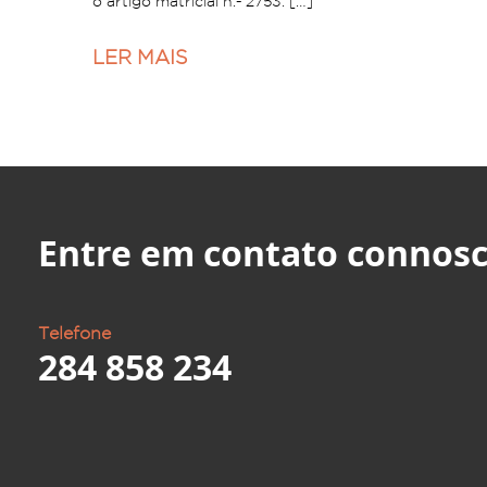
o artigo matricial n.º 2753. […]
LER MAIS
Entre em contato connosc
Telefone
284 858 234