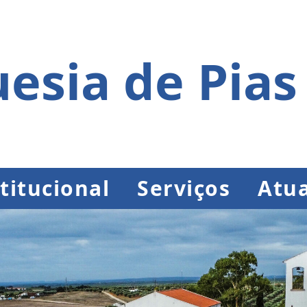
esia de Pias
titucional
Serviços
Atua