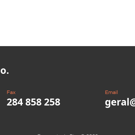
o.
Fax
Email
284 858 258
geral